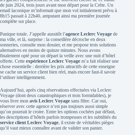
de juin 2024, trois jours avant mon départ pour la Crète. Un
email laconique m’informait que mon vol initialement prévu à
8h15 passait à 22h40, amputant ainsi ma première journée
complète sur place.
Panique totale. J’appelle aussitôt l’
agence Leclerc Voyage
de
ma ville, et là, surprise : la conseillère décroche en deux
sonneries, consulte mon dossier, et me propose trois solutions
alternatives en moins de quinze minutes. Nous avons
finalement opté pour un départ la veille avec une nuit d’hôtel
offerte. Cette
expérience Leclerc Voyage
m’a fait réaliser une
chose essentielle : derrière les prix attractifs de cette enseigne
se cache un service client bien réel, mais encore faut-il savoir
l’utiliser intelligemment.
Aujourd’hui, après cinq réservations effectuées via Leclerc
Voyage (dont deux catastrophiques et trois formidables), je
vous livre mon
avis Leclerc Voyage
sans filtre. Car oui,
réserver avec cette agence n’est pas toujours aussi simple
qu’on pourrait le croire. Entre les options cochées par défaut,
les descriptions d’hôtels parfois trompeuses et les subtilités du
service client Leclerc Voyage
, il existe de véritables pièges
qu’il vaut mieux connaître avant de valider son panier.