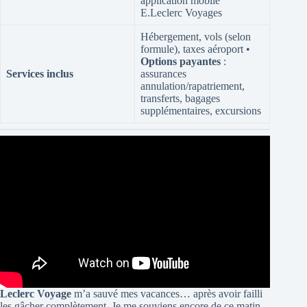
application mobile
E.Leclerc Voyages
Hébergement, vols (selon
formule), taxes aéroport •
Options payantes
:
Services inclus
assurances
annulation/rapatriement,
transferts, bagages
supplémentaires, excursions
Leclerc Voyage
m’a sauvé mes vacances… après avoir failli
les gâcher complètement. Je me souviens encore de ce matin