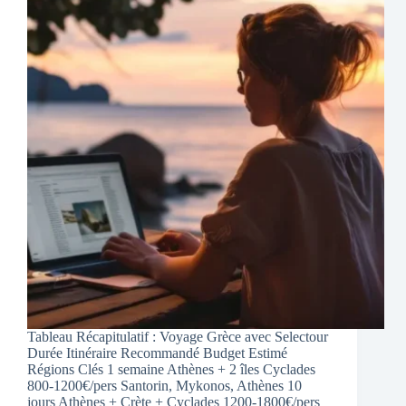
Tableau Récapitulatif : Voyage Grèce avec Selectour
Durée Itinéraire Recommandé Budget Estimé
Régions Clés 1 semaine Athènes + 2 îles Cyclades
800-1200€/pers Santorin, Mykonos, Athènes 10
jours Athènes + Crète + Cyclades 1200-1800€/pers